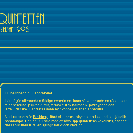
Du befinner dig i Laboratoriet.
Här pågår allehanda märkliga experiment inom så varierande områden som
talgenerering, psykoakustik, farmaceutisk harmonik, jazzhypnos och
ultraljudsfiske. Här testas även
nyinköpt eller lånad apparatur
.
Mitt i rummet står
Beskberg
, iförd vit labrock, skyddshandskar och en jättelik
pannlampa. Han är i full färd med att läxa upp quintettens vokalister, efter att
dessa vid flera tillfällen sjungit falskt och otydligt.