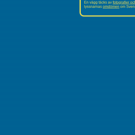
En vägg täcks av
fotografier oc
lyssnarnas
omdömen
om Svens