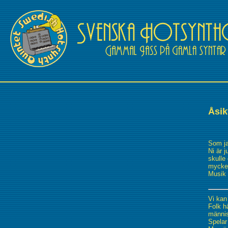
Åsi
Som ja
Ni är 
skulle
mycke
Musik 
Vi kan 
Folk h
männis
Spelar 