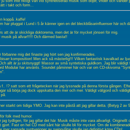
 ju som inte riktigt van vid synthetiserad musik som böjer, vrider och vänder 
ätt i takt och form...
in koppå..kaffe!
m har pluggat i Lund i 5 år känner igen en del bleckblåsarinfluenser här och dä
.
rs att de är skickliga doktorerna, men det är för mycket jönseri för mig.
r musik på allvar!!!!! Och därmed basta!!
r förbanne mig det finaste jag hört sen jag konfirmerades.
 bisarr komposition! Men ack så mästerlig!!! Vilken fantastisk kavalkad av lju
! Och allt är ju skitsnyggt! Massor av små syntetiska guldkorn. Jag blir väldigt 
ord Modular har använts. Soundet påminner här och var om CD-skivorna "Syn
n".
 f.. !? satt som ett frågetecken när jag lyssnade på denna första gången. Efte
ngar så börja jag dock uppskatta den mer och mer. Väldigt välgjord och väldigt 
 på.
er starkt om tidiga YMO. Jag kan inte påstå att jag gillar detta. (Betyg 2 av 5
för folk med humor.
 jag tydligen, för jag gillar det här. Musik måste inte vara allvarligt. Originellt
gt gjort. Fast en hel CD med sånt här skulle bli för mycket. Om de kombinerad
te mer sansade syntverioner av swing-låtar skulle jag definitivt köpa CDn!