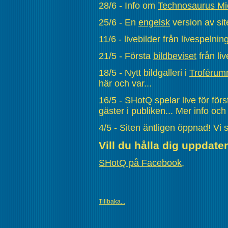
28/6 - Info om
Technosaurus Mi
25/6 - En
engelsk
version av sit
11/6 -
livebilder
från livespelnin
21/5 - Första
bildbeviset
från li
18/5 - Nytt bildgalleri i
Troférum
här och var...
16/5 - SHotQ spelar live för för
gäster i publiken... Mer info och
4/5 - Siten äntligen öppnad! Vi s
Vill du hålla dig uppdat
SHotQ på Facebook
,
Tillbaka...