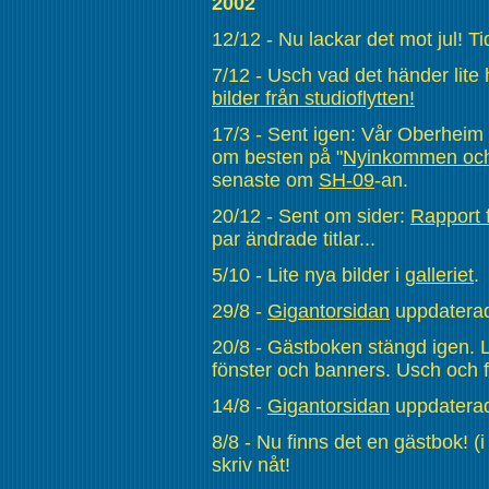
2002
12/12 - Nu lackar det mot jul! Ti
7/12 - Usch vad det händer lite hä
bilder från studioflytten!
17/3 - Sent igen: Vår Oberheim 
om besten på "
Nyinkommen och
senaste om
SH-09
-an.
20/12 - Sent om sider:
Rapport 
par ändrade titlar...
5/10 - Lite nya bilder i
galleriet
.
29/8 -
Gigantorsidan
uppdaterad
20/8 - Gästboken stängd igen. 
fönster och banners. Usch och f
14/8 -
Gigantorsidan
uppdaterad
8/8 - Nu finns det en gästbok! (i
skriv nåt!